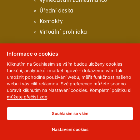
Vyhledávání zaměstnanců
Úřední deska
Kontakty
Virtuální prohlídka
Informace o cookies
Kliknutím na Souhlasím se vším budou uloženy cookies
© 2023
Univerzita Pardubice
,
Studentská 95
,
funkční, analytické i marketingové - dokážeme vám tak
532 10
Pardubice 2
umožnit pohodlné používání webu, měřit funkčnost našeho
Telefon:
466 036 111, 466 036 112, 466 036 113
webu i vás cílit reklamou. Své preference můžete snadno
upravit kliknutím na Nastavení cookies. Kompletní politiku
si
,
Správce webu
RSS
můžete přečíst zde
.
ID datové schránky:
f5vj9hu
Prohlášení o přístupnosti
Souhlasím se vším
Nastavení cookies
CC BY-NC-ND 4.0 CZ