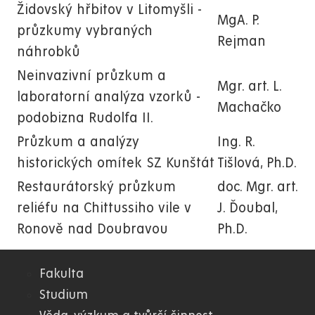
Židovský hřbitov v Litomyšli -
MgA. P.
průzkumy vybraných
Rejman
náhrobků
Neinvazivní průzkum a
Mgr. art. L.
laboratorní analýza vzorků -
Machačko
podobizna Rudolfa II.
Průzkum a analýzy
Ing. R.
historických omítek SZ Kunštát
Tišlová, Ph.D.
Restaurátorský průzkum
doc. Mgr. art.
reliéfu na Chittussiho vile v
J. Ďoubal,
Ronově nad Doubravou
Ph.D.
Fakulta
07.
Studium