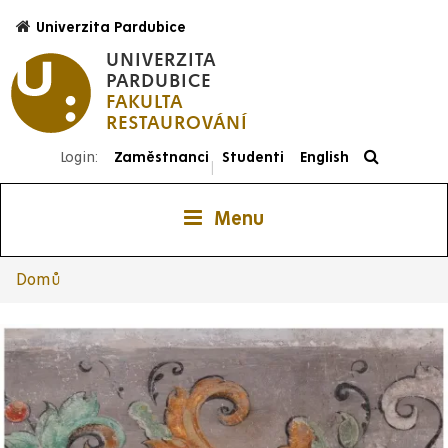
Přejít
Univerzita Pardubice
k
UNIVERZITA
hlavnímu
PARDUBICE
obsahu
FAKULTA
RESTAUROVÁNÍ
Login:
Zaměstnanci
Studenti
English
|
Menu
Domů
Drobečková
navigace