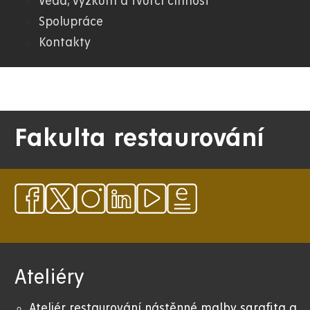
Věda, výzkum a tvůrčí činnost
FR
Spolupráce
Kontakty
Fakulta restaurování
Ateliéry
Ateliér restaurování nástěnné malby sgrafita a