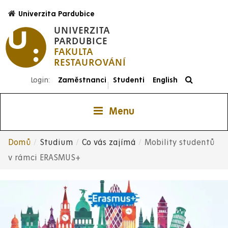
Přejít
Univerzita Pardubice
k
UNIVERZITA
hlavnímu
PARDUBICE
obsahu
FAKULTA
RESTAUROVÁNÍ
Login:
Zaměstnanci
Studenti
English
|
Menu
Domů
Studium
Co vás zajímá
Mobility studentů
Drobečková
v rámci ERASMUS+
navigace