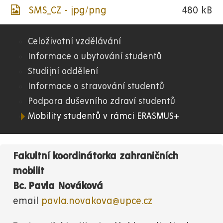
SMS_CZ - jpg/png
480 kB
Celoživotní vzdělávání
07.
Informace o ubytování studentů
Studijní oddělení
FR
Informace o stravování studentů
Podpora duševního zdraví studentů
Mobility studentů v rámci ERASMUS+
Fakultní koordinátorka zahraničních
mobilit
Bc.
Pavla Nováková
email
pavla.novakova@upce.cz