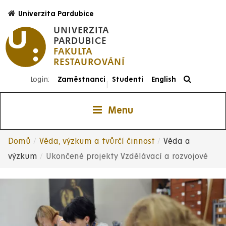
Přejít
Univerzita Pardubice
k
UNIVERZITA
hlavnímu
PARDUBICE
obsahu
FAKULTA
RESTAUROVÁNÍ
Login:
Zaměstnanci
Studenti
English
|
Menu
Domů
Věda, výzkum a tvůrčí činnost
Věda a
Drobečková
výzkum
Ukončené projekty Vzdělávací a rozvojové
navigace