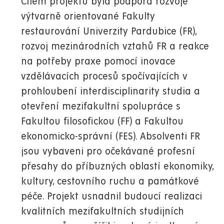
Cílem projektu byla podpora rozvoje
výtvarně orientované Fakulty
restaurování Univerzity Pardubice (FR),
rozvoj mezinárodních vztahů FR a reakce
na potřeby praxe pomocí inovace
vzdělávacích procesů spočívajících v
prohloubení interdisciplinarity studia a
otevření mezifakultní spolupráce s
Fakultou filosofickou (FF) a Fakultou
ekonomicko-správní (FES). Absolventi FR
jsou vybaveni pro očekávané profesní
přesahy do příbuzných oblastí ekonomiky,
kultury, cestovního ruchu a památkové
péče. Projekt usnadnil budoucí realizaci
kvalitních mezifakultních studijních