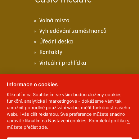
Volná místa
Vyhledávání zaměstnanců
Úřední deska
Kontakty
Virtuální prohlídka
Informace o cookies
Kliknutím na Souhlasím se vším budou uloženy cookies
© 2023
Univerzita Pardubice
,
Studentská 95
,
funkční, analytické i marketingové - dokážeme vám tak
532 10
Pardubice 2
umožnit pohodlné používání webu, měřit funkčnost našeho
Telefon:
466 036 111, 466 036 112, 466 036 113
webu i vás cílit reklamou. Své preference můžete snadno
upravit kliknutím na Nastavení cookies. Kompletní politiku
si
,
Správce webu
RSS
můžete přečíst zde
.
ID datové schránky:
f5vj9hu