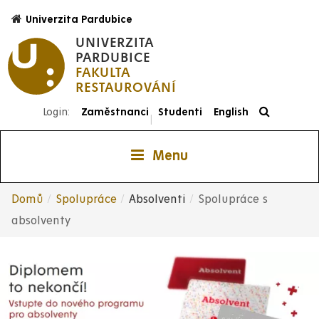
Přejít
Univerzita Pardubice
k
UNIVERZITA
hlavnímu
PARDUBICE
obsahu
FAKULTA
RESTAUROVÁNÍ
Login:
Zaměstnanci
Studenti
English
|
Menu
Domů
Spolupráce
Absolventi
Spolupráce s
Drobečková
absolventy
navigace