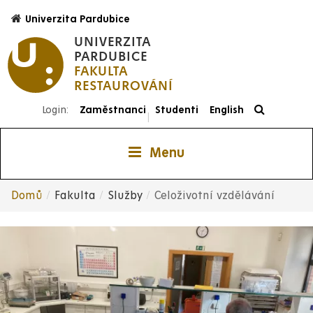
Přejít
Univerzita Pardubice
k
UNIVERZITA
hlavnímu
PARDUBICE
obsahu
FAKULTA
RESTAUROVÁNÍ
Login:
Zaměstnanci
Studenti
English
|
Menu
Domů
Fakulta
Služby
Celoživotní vzdělávání
Drobečková
navigace