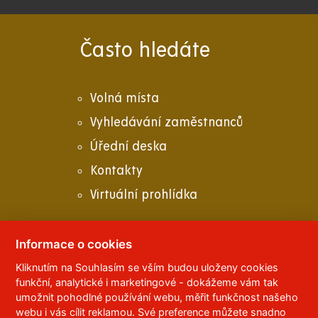
Často hledáte
Volná místa
Vyhledávání zaměstnanců
Úřední deska
Kontakty
Virtuální prohlídka
Informace o cookies
Kliknutím na Souhlasím se vším budou uloženy cookies
© 2023
Univerzita Pardubice
,
Studentská 95
,
funkční, analytické i marketingové - dokážeme vám tak
532 10
Pardubice 2
umožnit pohodlné používání webu, měřit funkčnost našeho
Telefon:
466 036 111, 466 036 112, 466 036 113
webu i vás cílit reklamou. Své preference můžete snadno