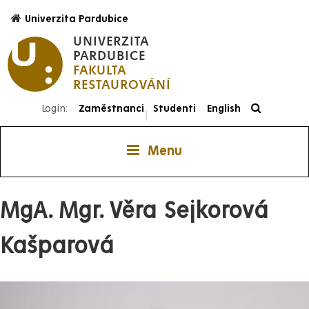
Přejít
Univerzita Pardubice
k
UNIVERZITA
hlavnímu
PARDUBICE
obsahu
FAKULTA
RESTAUROVÁNÍ
Login:
Zaměstnanci
Studenti
English
|
Menu
MgA. Mgr. Věra Sejkorová
Kašparová