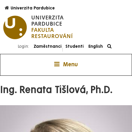
Přejít
Univerzita Pardubice
k
UNIVERZITA
hlavnímu
PARDUBICE
obsahu
FAKULTA
RESTAUROVÁNÍ
Login:
Zaměstnanci
Studenti
English
|
Menu
Ing. Renata Tišlová, Ph.D.