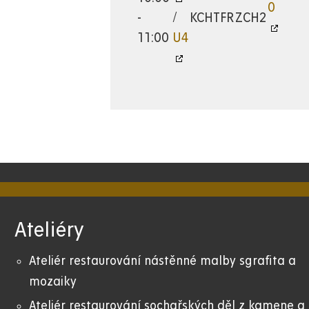
0
-
/
KCHTFR
ZCH2
11:00
U4
Ateliéry
Ateliér restaurování nástěnné malby sgrafita a
mozaiky
Ateliér restaurování sochařských děl z kamene a