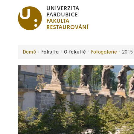
Přejít
UNIVERZITA
k
PARDUBICE
FAKULTA
hlavnímu
RESTAUROVÁNÍ
obsahu
Domů
Fakulta
O fakultě
Fotogalerie
2015
Drobečková
navigace