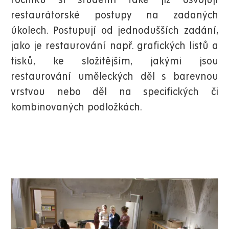
ročníku si studenti také již osvojují
restaurátorské postupy na zadaných
úkolech. Postupují od jednodušších zadání,
jako je restaurování např. grafických listů a
tisků, ke složitějším, jakými jsou
restaurování uměleckých děl s barevnou
vrstvou nebo děl na specifických či
kombinovaných podložkách.