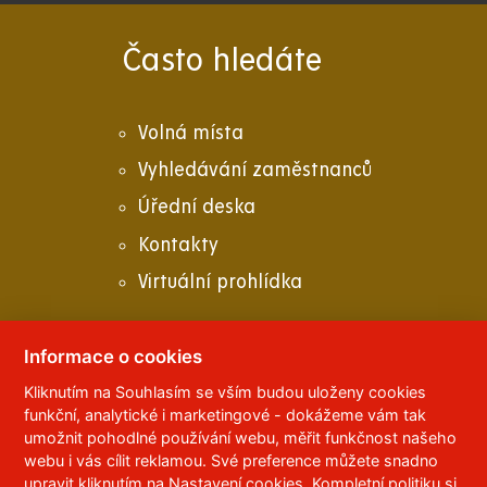
Často hledáte
Volná místa
Vyhledávání zaměstnanců
Úřední deska
Kontakty
Virtuální prohlídka
Informace o cookies
Kliknutím na Souhlasím se vším budou uloženy cookies
© 2023
Univerzita Pardubice
,
Studentská 95
,
funkční, analytické i marketingové - dokážeme vám tak
532 10
Pardubice 2
umožnit pohodlné používání webu, měřit funkčnost našeho
Telefon:
466 036 111, 466 036 112, 466 036 113
webu i vás cílit reklamou. Své preference můžete snadno
upravit kliknutím na Nastavení cookies. Kompletní politiku
si