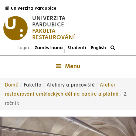
Přejít
Univerzita Pardubice
k
UNIVERZITA
hlavnímu
PARDUBICE
obsahu
FAKULTA
RESTAUROVÁNÍ
Login:
Zaměstnanci
Studenti
English
|
Menu
Domů
Fakulta
Ateliéry a pracoviště
Ateliér
Drobečková
restaurování uměleckých děl na papíru a plátně
2.
ročník
navigace