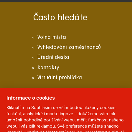
Často hledáte
Volná místa
Vyhledávání zaměstnanců
Úřední deska
Kontakty
Virtuální prohlídka
Informace o cookies
Kliknutím na Souhlasím se vším budou uloženy cookies
© 2023
Univerzita Pardubice
,
Studentská 95
,
funkční, analytické i marketingové - dokážeme vám tak
532 10
Pardubice 2
umožnit pohodlné používání webu, měřit funkčnost našeho
Telefon:
466 036 111, 466 036 112, 466 036 113
webu i vás cílit reklamou. Své preference můžete snadno